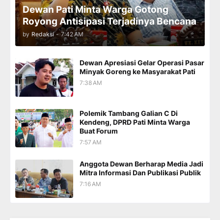
Dewan Pati Minta Warga Gotong
Royong Antisipasi Terjadinya Bencana
by
Redaksi
-
7:42 AM
Dewan Apresiasi Gelar Operasi Pasar
Minyak Goreng ke Masyarakat Pati
7:38 AM
Polemik Tambang Galian C Di
Kendeng, DPRD Pati Minta Warga
Buat Forum
7:57 AM
Anggota Dewan Berharap Media Jadi
Mitra Informasi Dan Publikasi Publik
7:16 AM