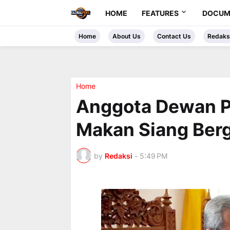
HOME
FEATURES
DOCUM
Home
About Us
Contact Us
Redaks
Home
Anggota Dewan P
Makan Siang Berg
by
Redaksi
-
5:49 PM