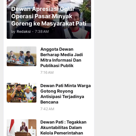
Dewan Apresiasi Gelar
Operasi Pasar Minyak
Goreng ke Masyarakat Pati
by
Redaksi
-
7:38 AM
Anggota Dewan
Berharap Media Jadi
Mitra Informasi Dan
Publikasi Publik
7:16 AM
Dewan Pati Minta Warga
Gotong Royong
Antisipasi Terjadinya
Bencana
7:42 AM
Dewan Pati : Tegakkan
Akuntabilitas Dalam
Kelola Pemerintahan