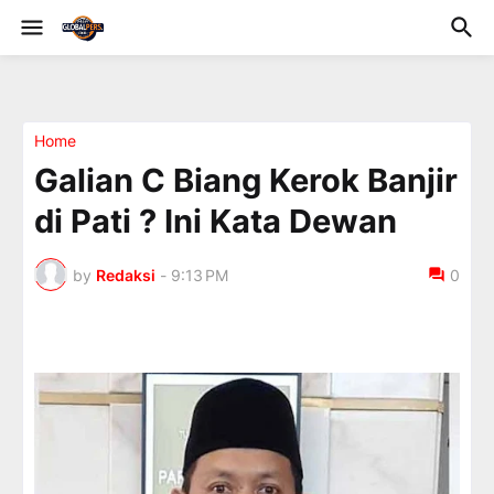
Home
Galian C Biang Kerok Banjir
di Pati ? Ini Kata Dewan
by
Redaksi
-
9:13 PM
0