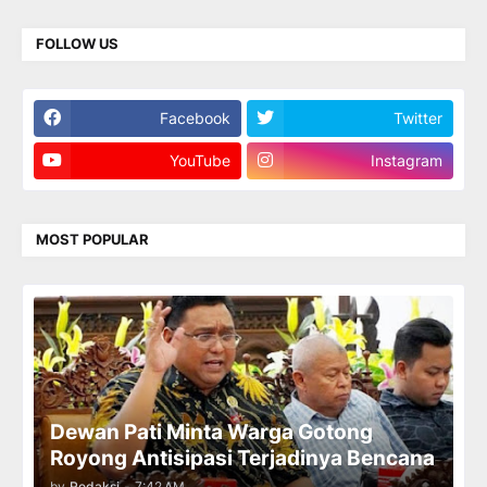
FOLLOW US
Facebook
Twitter
YouTube
Instagram
MOST POPULAR
Dewan Pati Minta Warga Gotong
Royong Antisipasi Terjadinya Bencana
by
Redaksi
-
7:42 AM