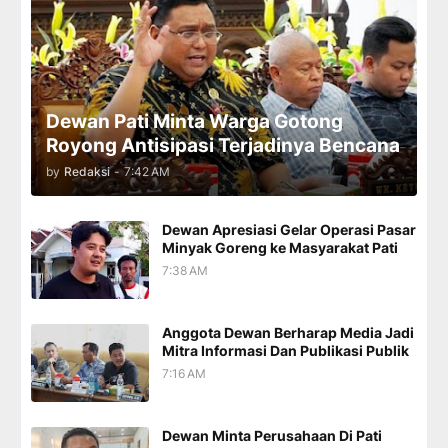
Dewan Pati Minta Warga Gotong
Royong Antisipasi Terjadinya Bencana
by
Redaksi
-
7:42 AM
Dewan Apresiasi Gelar Operasi Pasar
Minyak Goreng ke Masyarakat Pati
7:38 AM
Anggota Dewan Berharap Media Jadi
Mitra Informasi Dan Publikasi Publik
7:16 AM
Dewan Minta Perusahaan Di Pati