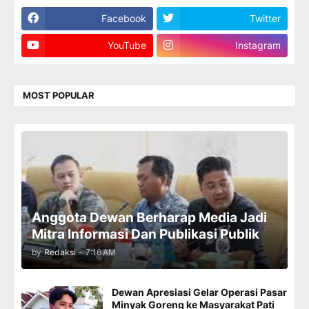
Facebook
Twitter
YouTube
Instagram
MOST POPULAR
Anggota Dewan Berharap Media Jadi
Mitra Informasi Dan Publikasi Publik
by
Redaksi
-
7:16 AM
Dewan Apresiasi Gelar Operasi Pasar
Minyak Goreng ke Masyarakat Pati