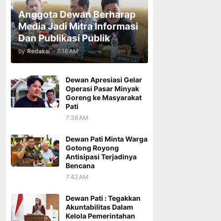
Anggota Dewan Berharap
Media Jadi Mitra Informasi
Dan Publikasi Publik
by
Redaksi
-
7:16 AM
Dewan Apresiasi Gelar
Operasi Pasar Minyak
Goreng ke Masyarakat
Pati
7:38 AM
Dewan Pati Minta Warga
Gotong Royong
Antisipasi Terjadinya
Bencana
7:42 AM
Dewan Pati : Tegakkan
Akuntabilitas Dalam
Kelola Pemerintahan