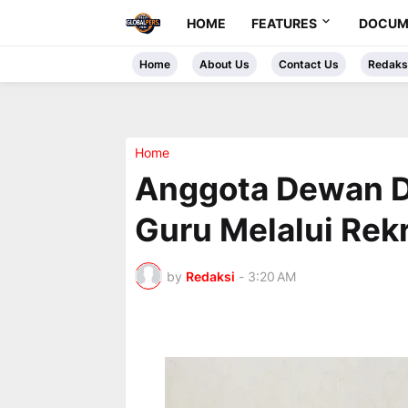
HOME
FEATURES
DOCUM
Home
About Us
Contact Us
Redaks
Home
Anggota Dewan 
Guru Melalui Re
by
Redaksi
-
3:20 AM