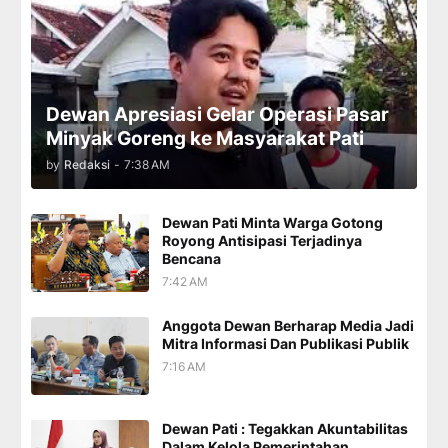
Dewan Apresiasi Gelar Operasi Pasar
Minyak Goreng ke Masyarakat Pati
by
Redaksi
-
7:38 AM
Dewan Pati Minta Warga Gotong
Royong Antisipasi Terjadinya
Bencana
7:42 AM
Anggota Dewan Berharap Media Jadi
Mitra Informasi Dan Publikasi Publik
7:16 AM
Dewan Pati : Tegakkan Akuntabilitas
Dalam Kelola Pemerintahan