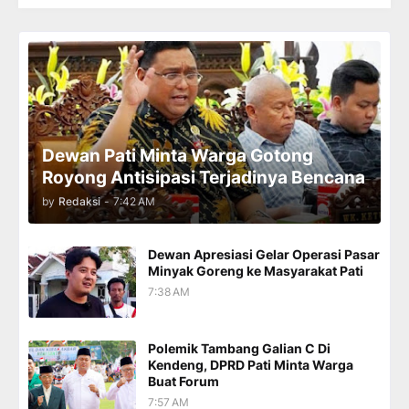
Dewan Pati Minta Warga Gotong
Royong Antisipasi Terjadinya Bencana
by
Redaksi
-
7:42 AM
Dewan Apresiasi Gelar Operasi Pasar
Minyak Goreng ke Masyarakat Pati
7:38 AM
Polemik Tambang Galian C Di
Kendeng, DPRD Pati Minta Warga
Buat Forum
7:57 AM