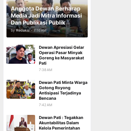
Anggota Dewan Berharap
Media Jadi Mitra Informasi
Dan Publikasi Publik
by
Redaksi
-
7:16 AM
Dewan Apresiasi Gelar
Operasi Pasar Minyak
Goreng ke Masyarakat
Pati
7:38 AM
Dewan Pati Minta Warga
Gotong Royong
Antisipasi Terjadinya
Bencana
7:42 AM
Dewan Pati : Tegakkan
Akuntabilitas Dalam
Kelola Pemerintahan