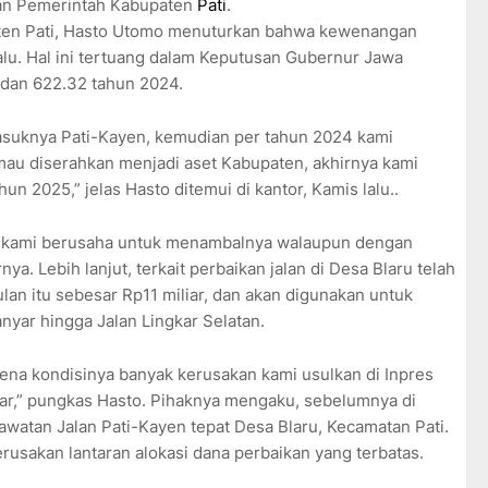
gan Pemerintah Kabupaten
Pati
.
ten Pati, Hasto Utomo menuturkan bahwa kewenangan
lalu. Hal ini tertuang dalam Keputusan Gubernur Jawa
dan 622.32 tahun 2024.
asuknya Pati-Kayen, kemudian per tahun 2024 kami
 mau diserahkan menjadi aset Kabupaten, akhirnya kami
n 2025,” jelas Hasto ditemui di kantor, Kamis lalu..
an kami berusaha untuk menambalnya walaupun dengan
ya. Lebih lanjut, terkait perbaikan jalan di Desa Blaru telah
ulan itu sebesar Rp11 miliar, dan akan digunakan untuk
nyar hingga Jalan Lingkar Selatan.
rena kondisinya banyak kerusakan kami usulkan di Inpres
liar,” pungkas Hasto. Pihaknya mengaku, sebelumnya di
awatan Jalan Pati-Kayen tepat Desa Blaru, Kecamatan Pati.
erusakan lantaran alokasi dana perbaikan yang terbatas.