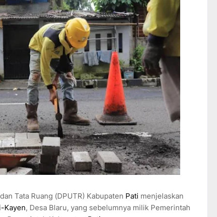
dan Tata Ruang (DPUTR) Kabupaten
Pati
menjelaskan
ti-Kayen
, Desa Blaru, yang sebelumnya milik Pemerintah