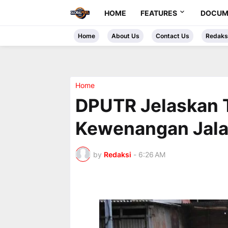
HOME
FEATURES
DOCUM
Home
About Us
Contact Us
Redaks
Home
DPUTR Jelaskan 
Kewenangan Jala
by
Redaksi
-
6:26 AM