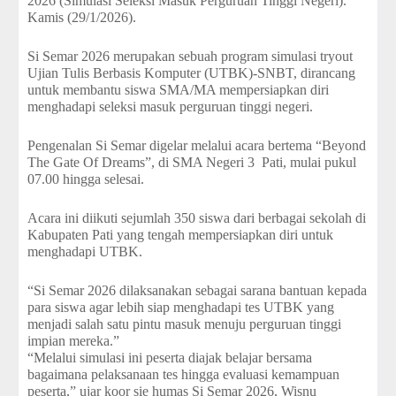
2026 (Simulasi Seleksi Masuk Perguruan Tinggi Negeri).
Kamis (29/1/2026).
Si Semar 2026 merupakan sebuah program simulasi tryout
Ujian Tulis Berbasis Komputer (UTBK)-SNBT, dirancang
untuk membantu siswa SMA/MA mempersiapkan diri
menghadapi seleksi masuk perguruan tinggi negeri.
Pengenalan Si Semar digelar melalui acara bertema “Beyond
The Gate Of Dreams”, di SMA Negeri 3 Pati, mulai pukul
07.00 hingga selesai.
Acara ini diikuti sejumlah 350 siswa dari berbagai sekolah di
Kabupaten Pati yang tengah mempersiapkan diri untuk
menghadapi UTBK.
“Si Semar 2026 dilaksanakan sebagai sarana bantuan kepada
para siswa agar lebih siap menghadapi tes UTBK yang
menjadi salah satu pintu masuk menuju perguruan tinggi
impian mereka.”
“Melalui simulasi ini peserta diajak belajar bersama
bagaimana pelaksanaan tes hingga evaluasi kemampuan
peserta,” ujar koor sie humas Si Semar 2026, Wisnu