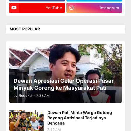
YouTube
Instagram
MOST POPULAR
Dewan Apresiasi Gelar Operasi Pasar
Minyak Goreng ke Masyarakat Pati
by
Redaksi
-
7:38 AM
Dewan Pati Minta Warga Gotong
Royong Antisipasi Terjadinya
Bencana
7:42 AM