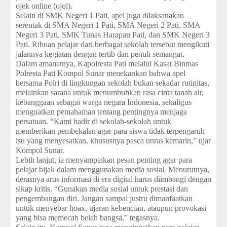
ojek online (ojol).
Selain di SMK Negeri 1 Pati, apel juga dilaksanakan
serentak di SMA Negeri 1 Pati, SMA Negeri 2 Pati, SMA
Negeri 3 Pati, SMK Tunas Harapan Pati, dan SMK Negeri 3
Pati. Ribuan pelajar dari berbagai sekolah tersebut mengikuti
jalannya kegiatan dengan tertib dan penuh semangat.
Dalam amanatnya, Kapolresta Pati melalui Kasat Binmas
Polresta Pati Kompol Sunar menekankan bahwa apel
bersama Polri di lingkungan sekolah bukan sekadar rutinitas,
melainkan sarana untuk menumbuhkan rasa cinta tanah air,
kebanggaan sebagai warga negara Indonesia, sekaligus
menguatkan pemahaman tentang pentingnya menjaga
persatuan. “Kami hadir di sekolah-sekolah untuk
memberikan pembekalan agar para siswa tidak terpengaruh
isu yang menyesatkan, khususnya pasca unras kemarin,” ujar
Kompol Sunar.
Lebih lanjut, ia menyampaikan pesan penting agar para
pelajar bijak dalam menggunakan media sosial. Menurutnya,
derasnya arus informasi di era digital harus diimbangi dengan
sikap kritis. “Gunakan media sosial untuk prestasi dan
pengembangan diri. Jangan sampai justru dimanfaatkan
untuk menyebar hoax, ujaran kebencian, ataupun provokasi
yang bisa memecah belah bangsa,” tegasnya.