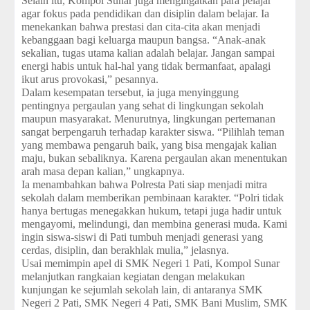
Selain itu, Kompol Sunar juga mengingatkan para pelajar
agar fokus pada pendidikan dan disiplin dalam belajar. Ia
menekankan bahwa prestasi dan cita-cita akan menjadi
kebanggaan bagi keluarga maupun bangsa. “Anak-anak
sekalian, tugas utama kalian adalah belajar. Jangan sampai
energi habis untuk hal-hal yang tidak bermanfaat, apalagi
ikut arus provokasi,” pesannya.
Dalam kesempatan tersebut, ia juga menyinggung
pentingnya pergaulan yang sehat di lingkungan sekolah
maupun masyarakat. Menurutnya, lingkungan pertemanan
sangat berpengaruh terhadap karakter siswa. “Pilihlah teman
yang membawa pengaruh baik, yang bisa mengajak kalian
maju, bukan sebaliknya. Karena pergaulan akan menentukan
arah masa depan kalian,” ungkapnya.
Ia menambahkan bahwa Polresta Pati siap menjadi mitra
sekolah dalam memberikan pembinaan karakter. “Polri tidak
hanya bertugas menegakkan hukum, tetapi juga hadir untuk
mengayomi, melindungi, dan membina generasi muda. Kami
ingin siswa-siswi di Pati tumbuh menjadi generasi yang
cerdas, disiplin, dan berakhlak mulia,” jelasnya.
Usai memimpin apel di SMK Negeri 1 Pati, Kompol Sunar
melanjutkan rangkaian kegiatan dengan melakukan
kunjungan ke sejumlah sekolah lain, di antaranya SMK
Negeri 2 Pati, SMK Negeri 4 Pati, SMK Bani Muslim, SMK