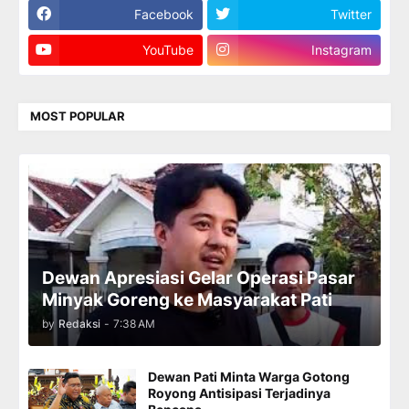
Facebook
Twitter
YouTube
Instagram
MOST POPULAR
Dewan Apresiasi Gelar Operasi Pasar
Minyak Goreng ke Masyarakat Pati
by
Redaksi
-
7:38 AM
Dewan Pati Minta Warga Gotong
Royong Antisipasi Terjadinya