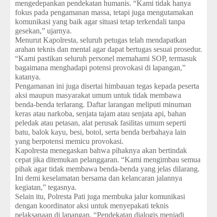
mengedepankan pendekatan humanis. “Kami tidak hanya
fokus pada pengamanan massa, tetapi juga mengutamakan
komunikasi yang baik agar situasi tetap terkendali tanpa
gesekan,” ujarnya.
Menurut Kapolresta, seluruh petugas telah mendapatkan
arahan teknis dan mental agar dapat bertugas sesuai prosedur.
“Kami pastikan seluruh personel memahami SOP, termasuk
bagaimana menghadapi potensi provokasi di lapangan,”
katanya.
Pengamanan ini juga disertai himbauan tegas kepada peserta
aksi maupun masyarakat umum untuk tidak membawa
benda-benda terlarang. Daftar larangan meliputi minuman
keras atau narkoba, senjata tajam atau senjata api, bahan
peledak atau petasan, alat perusak fasilitas umum seperti
batu, balok kayu, besi, botol, serta benda berbahaya lain
yang berpotensi memicu provokasi.
Kapolresta menegaskan bahwa pihaknya akan bertindak
cepat jika ditemukan pelanggaran. “Kami mengimbau semua
pihak agar tidak membawa benda-benda yang jelas dilarang.
Ini demi keselamatan bersama dan kelancaran jalannya
kegiatan,” tegasnya.
Selain itu, Polresta Pati juga membuka jalur komunikasi
dengan koordinator aksi untuk menyepakati teknis
pelaksanaan di lapangan. “Pendekatan dialogis menjadi