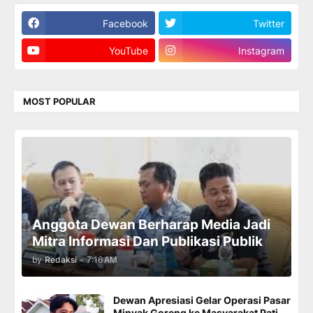
Facebook
Twitter
YouTube
Instagram
MOST POPULAR
Anggota Dewan Berharap Media Jadi
Mitra Informasi Dan Publikasi Publik
by
Redaksi
-
7:16 AM
Dewan Apresiasi Gelar Operasi Pasar
Minyak Goreng ke Masyarakat Pati