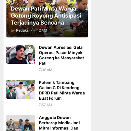
Dewan Pati Minta Warga
Gotong Royong Antisipasi
Terjadinya Bencana
by
Redaksi
-
7:42 AM
Dewan Apresiasi Gelar
Operasi Pasar Minyak
Goreng ke Masyarakat
Pati
7:38 AM
Polemik Tambang
Galian C Di Kendeng,
DPRD Pati Minta Warga
Buat Forum
7:57 AM
Anggota Dewan
Berharap Media Jadi
Mitra Informasi Dan