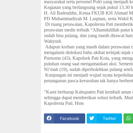
masyarakat serta personel Polri yang menjadi k
Kegiatan yang berlangsung sejak pukul 13.30 
H. Ali Badruddin, Ketua FKUB KH Ahmad Ma
PD Muhammadiyah M. Luqman, serta Wakil K
Di ruang perawatan, Kapolresta Pati memberi
perawatan medis terbaik
“Alhamdulillah patut k
sudah bisa pulang, dan yang masih dirawat ha
Wahyudi.
Adapun korban yang masih dalam perawatan me
mengalami dislokasi bahu akibat terinjak-injak
Purnomo (43), Kapolsek Pati Kota, yang menga
puluhan orang saat mengamankan aksi. Sementa
Ni’mah (19), sudah diperbolehkan pulang setelah
Kunjungan ini menjadi wujud nyata kepedulian
penanganan pasca-kerusuhan tak hanya berhent
"Kami berharap Kabupaten Pati kembali aman da
sehingga dapat memberikan solusi terbaik. Mar
Kapolresta Pati. Hms
Facebook
Twitter