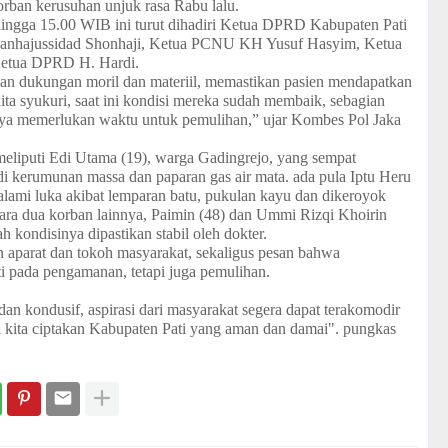
orban kerusuhan unjuk rasa Rabu lalu.
hingga 15.00 WIB ini turut dihadiri Ketua DPRD Kabupaten Pati
nhajussidad Shonhaji, Ketua PCNU KH Yusuf Hasyim, Ketua
etua DPRD H. Hardi.
kan dukungan moril dan materiil, memastikan pasien mendapatkan
ita syukuri, saat ini kondisi mereka sudah membaik, sebagian
nya memerlukan waktu untuk pemulihan,” ujar Kombes Pol Jaka
liputi Edi Utama (19), warga Gadingrejo, yang sempat
 di kerumunan massa dan paparan gas air mata. ada pula Iptu Heru
lami luka akibat lemparan batu, pukulan kayu dan dikeroyok
ra dua korban lainnya, Paimin (48) dan Ummi Rizqi Khoirin
 kondisinya dipastikan stabil oleh dokter.
 aparat dan tokoh masyarakat, sekaligus pesan bahwa
i pada pengamanan, tetapi juga pemulihan.
n kondusif, aspirasi dari masyarakat segera dapat terakomodir
i kita ciptakan Kabupaten Pati yang aman dan damai". pungkas