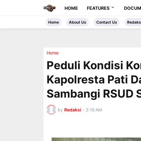
HOME
FEATURES
DOCUM
Home
About Us
Contact Us
Redaks
Home
Peduli Kondisi K
Kapolresta Pati 
Sambangi RSUD 
by
Redaksi
-
3:16 AM